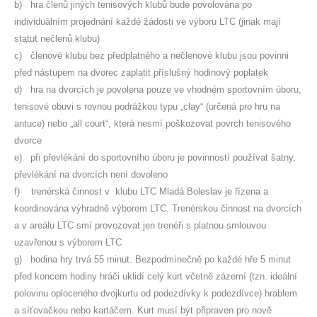
b) hra členů jiných tenisových klubů bude povolována po
individuálním projednání každé žádosti ve výboru LTC (jinak mají
statut nečlenů klubu)
c) členové klubu bez předplatného a nečlenové klubu jsou povinni
před nástupem na dvorec zaplatit příslušný hodinový poplatek
d) hra na dvorcích je povolena pouze ve vhodném sportovním úboru,
tenisové obuvi s rovnou podrážkou typu „clay“ (určená pro hru na
antuce) nebo „all court“, která nesmí poškozovat povrch tenisového
dvorce
e) při převlékání do sportovního úboru je povinností používat šatny,
převlékání na dvorcích není dovoleno
f) trenérská činnost v klubu LTC Mladá Boleslav je řízena a
koordinována výhradně výborem LTC. Trenérskou činnost na dvorcích
a v areálu LTC smí provozovat jen trenéři s platnou smlouvou
uzavřenou s výborem LTC
g) hodina hry trvá 55 minut. Bezpodmínečně po každé hře 5 minut
před koncem hodiny hráči uklidí celý kurt včetně zázemí (tzn. ideální
polovinu oploceného dvojkurtu od podezdívky k podezdívce) hrablem
a síťovačkou nebo kartáčem. Kurt musí být připraven pro nově