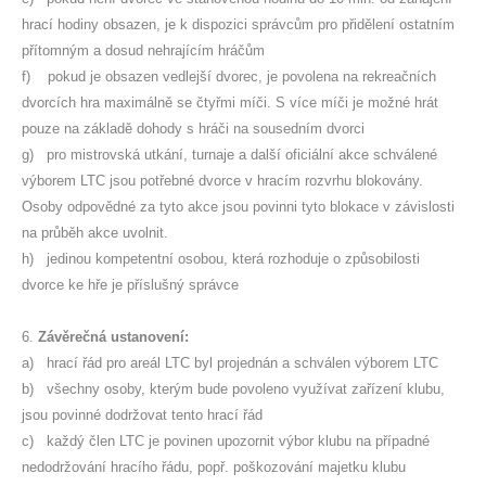
hrací hodiny obsazen, je k dispozici správcům pro přidělení ostatním
přítomným a dosud nehrajícím hráčům
f) pokud je obsazen vedlejší dvorec, je povolena na rekreačních
dvorcích hra maximálně se čtyřmi míči. S více míči je možné hrát
pouze na základě dohody s hráči na sousedním dvorci
g) pro mistrovská utkání, turnaje a další oficiální akce schválené
výborem LTC jsou potřebné dvorce v hracím rozvrhu blokovány.
Osoby odpovědné za tyto akce jsou povinni tyto blokace v závislosti
na průběh akce uvolnit.
h) jedinou kompetentní osobou, která rozhoduje o způsobilosti
dvorce ke hře je příslušný správce
6.
Závěrečná ustanovení:
a) hrací řád pro areál LTC byl projednán a schválen výborem LTC
b) všechny osoby, kterým bude povoleno využívat zařízení klubu,
jsou povinné dodržovat tento hrací řád
c) každý člen LTC je povinen upozornit výbor klubu na případné
nedodržování hracího řádu, popř. poškozování majetku klubu