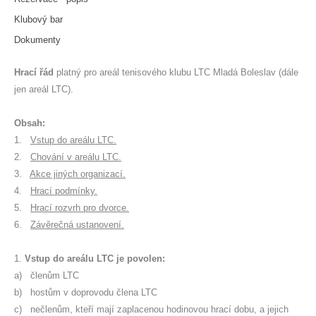
Klubový bar
Dokumenty
Hrací řád
platný pro areál tenisového klubu LTC Mladá Boleslav (dále
jen areál LTC).
Obsah:
1.
Vstup do areálu LTC.
2.
Chování v areálu LTC.
3.
Akce jiných organizací.
4.
Hrací podmínky.
5.
Hrací rozvrh pro dvorce.
6.
Závěrečná ustanovení.
1.
Vstup do areálu LTC je povolen:
a) členům LTC
b) hostům v doprovodu člena LTC
c) nečlenům, kteří mají zaplacenou hodinovou hrací dobu, a jejich