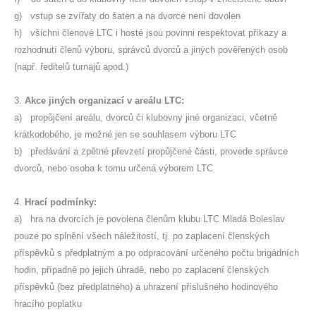
g) vstup se zvířaty do šaten a na dvorce není dovolen
h) všichni členové LTC i hosté jsou povinni respektovat příkazy a
rozhodnutí členů výboru, správců dvorců a jiných pověřených osob
(např. ředitelů turnajů apod.)
3.
Akce jiných organizací v areálu LTC:
a) propůjčení areálu, dvorců či klubovny jiné organizaci, včetně
krátkodobého, je možné jen se souhlasem výboru LTC
b) předávání a zpětné převzetí propůjčené části, provede správce
dvorců, nebo osoba k tomu určená výborem LTC
4.
Hrací podmínky:
a) hra na dvorcích je povolena členům klubu LTC Mladá Boleslav
pouze po splnění všech náležitostí, tj. po zaplacení členských
příspěvků s předplatným a po odpracování určeného počtu brigádních
hodin, případně po jejich úhradě, nebo po zaplacení členských
příspěvků (bez předplatného) a uhrazení příslušného hodinového
hracího poplatku