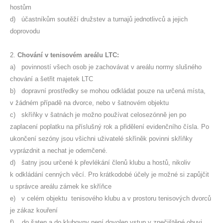
hostům
d) účastníkům soutěží družstev a turnajů jednotlivců a jejich
doprovodu
2.
Chování v tenisovém areálu LTC:
a) povinností všech osob je zachovávat v areálu normy slušného
chování a šetřit majetek LTC
b) dopravní prostředky se mohou odkládat pouze na určená místa,
v žádném případě na dvorce, nebo v šatnovém objektu
c) skříňky v šatnách je možno používat celosezónně jen po
zaplacení poplatku na příslušný rok a přidělení evidenčního čísla. Po
ukončení sezóny jsou všichni uživatelé skříněk povinni skříňky
vyprázdnit a nechat je odemčené.
d) šatny jsou určené k převlékání členů klubu a hostů, nikoliv
k odkládání cenných věcí. Pro krátkodobé účely je možné si zapůjčit
u správce areálu zámek ke skříňce
e) v celém objektu tenisového klubu a v prostoru tenisových dvorců
je zákaz kouření
f) do šaten a do klubovny není dovolen vstup v znečištěné obuvi