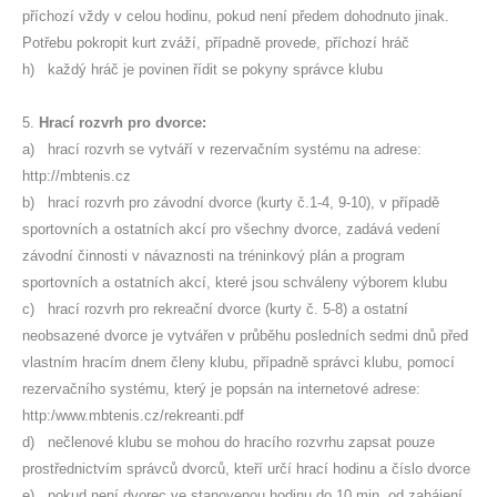
příchozí vždy v celou hodinu, pokud není předem dohodnuto jinak.
Potřebu pokropit kurt zváží, případně provede, příchozí hráč
h) každý hráč je povinen řídit se pokyny správce klubu
5.
Hrací rozvrh pro dvorce:
a) hrací rozvrh se vytváří v rezervačním systému na adrese:
http://mbtenis.cz
b) hrací rozvrh pro závodní dvorce (kurty č.1-4, 9-10), v případě
sportovních a ostatních akcí pro všechny dvorce, zadává vedení
závodní činnosti v návaznosti na tréninkový plán a program
sportovních a ostatních akcí, které jsou schváleny výborem klubu
c) hrací rozvrh pro rekreační dvorce (kurty č. 5-8) a ostatní
neobsazené dvorce je vytvářen v průběhu posledních sedmi dnů před
vlastním hracím dnem členy klubu, případně správci klubu, pomocí
rezervačního systému, který je popsán na internetové adrese:
http:/www.mbtenis.cz/rekreanti.pdf
d) nečlenové klubu se mohou do hracího rozvrhu zapsat pouze
prostřednictvím správců dvorců, kteří určí hrací hodinu a číslo dvorce
e) pokud není dvorec ve stanovenou hodinu do 10 min. od zahájení