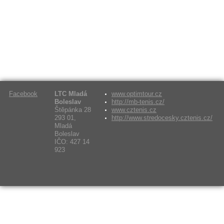
Facebook
LTC Mladá
www.optimtour.cz
Boleslav
http://mb-tenis.cz/
Štěpánka 28
www.cztenis.cz
293 01,
http://www.stredocesky.cztenis.cz/
Mladá
Boleslav
IČO: 427 14
923