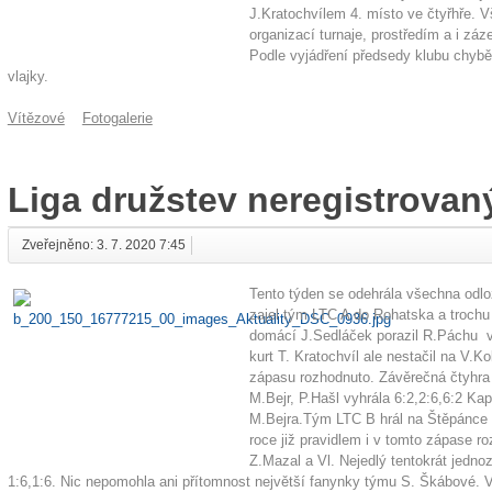
J.Kratochvílem 4. místo ve čtyřhře. Vš
organizací turnaje, prostředím a i zá
Podle vyjádření předsedy klubu chybě
vlajky.
Vítězové
Fotogalerie
Liga družstev neregistrovan
Zveřejněno: 3. 7. 2020 7:45
Tento týden se odehrála všechna odlož
zajel tým LTC A do Rohatska a trochu
domácí J.Sedláček porazil R.Páchu ve
kurt T. Kratochvíl ale nestačil na V.K
zápasu rozhodnuto. Závěrečná čtyhra 
M.Bejr, P.Hašl vyhrála 6:2,2:6,6:2 K
M.Bejra.Tým LTC B hrál na Štěpánce s
roce již pravidlem i v tomto zápase ro
Z.Mazal a Vl. Nejedlý tentokrát jedno
1:6,1:6. Nic nepomohla ani přítomnost největší fanynky týmu S. Škábové. 