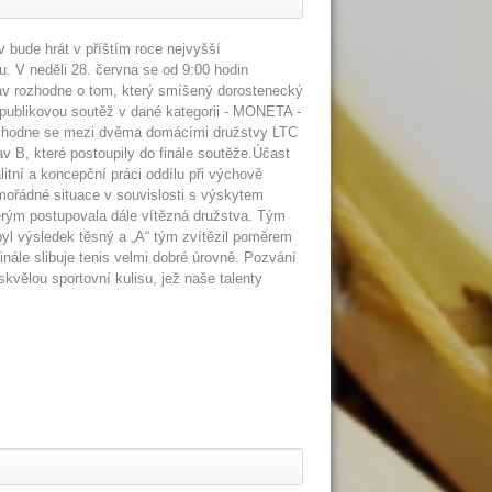
bude hrát v příštím roce nejvyšší
u. V neděli 28. června se od 9:00 hodin
av rozhodne o tom, který smíšený dorostenecký
epublikovou soutěž v dané kategorii - MONETA -
zhodne se mezi dvěma domácími družstvy LTC
v B, které postoupily do finále soutěže.Účast
tní a koncepční práci oddílu při výchově
mořádné situace v souvislosti s výskytem
rým postupovala dále vítězná družstva. Tým
yl výsledek těsný a „A“ tým zvítězil poměrem
ále slibuje tenis velmi dobré úrovně. Pozvání
skvělou sportovní kulisu, jež naše talenty