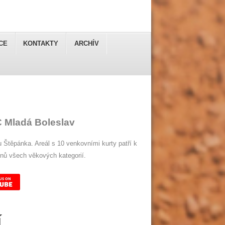
CE
KONTAKTY
ARCHÍV
C Mladá Boleslav
u Štěpánka. Areál s 10 venkovními kurty patří k
enů všech věkových kategorií.
í