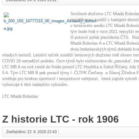
Smíšené družstvo LTC Mladá Boleslav 
republikovou soutěž v kategorii dorost
v tenisovém areálu LTC Mladá Bolesl
tým bude hrát v roce 2021 nejvyšší r
O putovní pohár prezidenta ČTS. Ro
Mladá Boleslav A a LTC Mladá Bolesla
dvou boleslavských týmů dokládá kvali
mladých tenistů. Letošní ročník soutěží tenisových družstev měl vlivem mi
COVID 19 netradiční podobu. Osm týmů bylo rozlosováno do „pavouka“, kte
LTC MB A na své cestě do finále porazil LTC Houštka a Sokol Říčany, kdy b
5:4. Tým LTC MB B pak porazil týmy I. ČLTPK Čerčany a Slavoj Žiželice.Fin
směřuje pro širokou sportovní i nesportovní veřejnost, která zajisté vytvoří 
vyburcuje k těm nejlepším výkonům.
LTC Mladá Boleslav
Z historie LTC - rok 1906
Zveřejněno: 22. 6. 2020 22:43