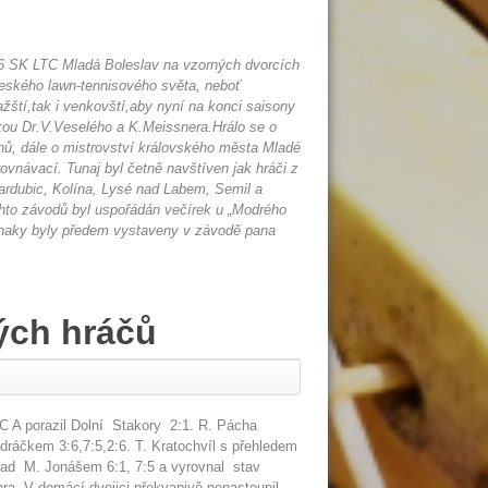
906 SK LTC Mladá Boleslav na vzorných dvorcích
eského lawn-tennisového světa, neboť
ažští,tak i venkovští,aby nyní na konci saisony
ukou Dr.V.Veselého a K.Meissnera.Hrálo se o
nů, dále o mistrovství královského města Mladé
ovnávací. Tunaj byl četně navštíven jak hráči z
ardubic, Kolína, Lysé nad Labem, Semil a
ěchto závodů byl uspořádán večírek u „Modrého
znaky byly předem vystaveny v závodě pana
ých hráčů
 LTC A porazil Dolní Stakory 2:1. R. Pácha
dráčkem 3:6,7:5,2:6. T. Kratochvíl s přehledem
 nad M. Jonášem 6:1, 7:5 a vyrovnal stav
hra. V domácí dvojici překvapivě nenastoupil