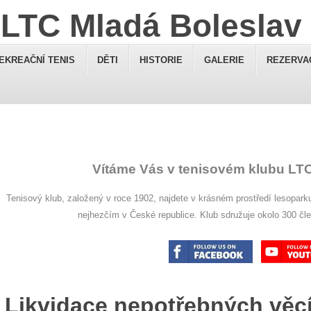
LTC Mladá Boleslav
EKREAČNÍ TENIS
DĚTI
HISTORIE
GALERIE
REZERVA
Vítáme Vás v tenisovém klubu LT
Tenisový klub, založený v roce 1902, najdete v krásném prostředí lesopark
nejhezčím v České republice. Klub sdružuje okolo 300 čl
Likvidace nepotřebných věc