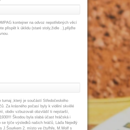
COMPAG kontejner na odvoz nepotřebných věcí
řispět k úklidu (staré stoly,židle ..),přijďte
vnou.
 turnaj ,který je součástí Středočeského
čů. Za krásného počasí byly k vidění skvělé
, obdiv vzbuzovali obzvlášť ti nejstarší,
 1930!!! Škodou byla slabá účast hráčská i
 se týče výsledků našich hráčů, Láďa Nejedlý
r s J.Šourkem 2. místo ve čtyřhře, M.Wolf s