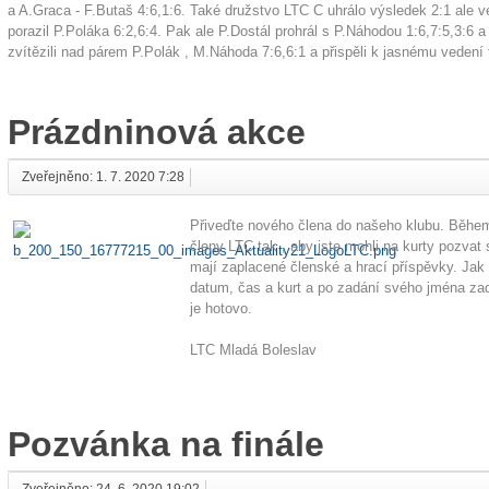
a A.Graca - F.Butaš 4:6,1:6. Také družstvo LTC C uhrálo výsledek 2:1 ale v
porazil P.Poláka 6:2,6:4. Pak ale P.Dostál prohrál s P.Náhodou 1:6,7:5,3:6 
zvítězili nad párem P.Polák , M.Náhoda 7:6,6:1 a přispěli k jasnému vedení t
Prázdninová akce
Zveřejněno: 1. 7. 2020 7:28
Přiveďte nového člena do našeho klubu. Během
členy LTC tak , aby jste mohli na kurty pozvat 
mají zaplacené členské a hrací příspěvky. Jak
datum, čas a kurt a po zadání svého jména zad
je hotovo.
LTC Mladá Boleslav
Pozvánka na finále
Zveřejněno: 24. 6. 2020 19:02