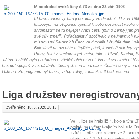
Mladoboleslavské listy č.73 ze dne 22.září 1906
III.lawn-tennisový turnaj pořádaný ve dnech 7.-11.září 1
klubových na Štěpánce upoutal k sobě pozornost všeho č
shromáždili se tu nejlepší hráčí čeští (mimo Žemly) jak pr
své síly změřili. Pořadatelství spočívalo v neúnavných r
mistrovství Severních Čech ve dvouhře i čtyřhře dam i pá
Boleslavě ve dvouhře a čtyřhře pánů, konečně pak hry vyr
Prahy, tak i z venkovských měst, jako z Plzně, Kladna, P
Jičína.U hřiště bylo postaráno o všeliké občerstvení. Na oslavu ukočení t
hroznu“ spojený z rozdáváním čestných cen a odznaků. Čestné ceny a od
Hakena. Po programu byl tanec, vstup volný, začátek o 8 hod. večerní.
Liga družstev neregistrovan
Zveřejněno: 18. 6. 2020 18:18
Ve II. lize se hrálo již 4. kolo a tým
prohrál po vyčerpávajícím boji s M.On
zvítězil i přes komplikace ve 2. setu
utkání na 1:1. A tak rozhodovala čtyř