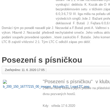
vynikající deblista K. Kozák ale O. K
bezproblémovém setu v těžkém zápa
6:0,3:6,7:5! III. liga měla na pořadu 
výsledcích singlů ,kde J. Bažant proh
deklasoval F. Butaš J. Fejfara 6:0,6
Domácí tým po poradě nasadil pár J. Nezavdal a F.Butaš proti A. Valltrovi 
výkon. Hlavně J. Nezavdal předvedl nechytatelné smeče. Jeho velkou aktivi
podání soupeře provedené spodem , které zaskočilo F. Butaše. Jeho komen
LTC B zajistil vítězství 2:1. Tým LTC C odložil zápas pro déšť.
Posezení s písničkou
Zveřejněno: 11. 6. 2020 17:05
"Posezení s písničkou" v klu
Zveme členy klubu a jejich přátele na přátel
dvou pozvaných hostů.
Kdy: středa 17.6.2020