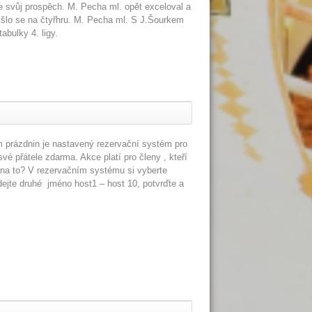
e svůj prospěch. M. Pecha ml. opět exceloval a
a šlo se na čtyřhru. M. Pecha ml. S J.Šourkem
abulky 4. ligy.
 prázdnin je nastavený rezervační systém pro
své přátele zdarma. Akce platí pro členy , kteří
 na to? V rezervačním systému si vyberte
ejte druhé jméno host1 – host 10, potvrďte a