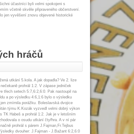
ichni účastníci byli velmi spokojeni s
zemím včetně skvěle připraveného občerstvení.
lo jen vyvěšení znovu objevené historické
ých hráčů
ená utkání 5.kola. A jak dopadla? Ve 2. lize
 nečekaně prohrál 1:2. V zápase jedniček
 třech setech 5:7,6:2,6:0. Pak nastoupil na
oldu a po výsledku 4:6,1:6 bylo o výsledku
jen zmírnila porážku. Boleslavská dvojice
apitán týmu K.Kozák vyzvedl velmi dobrý výkon
 TK Habeš a prohrál 1:2. Jak je v letošním
zhodovala o osudu utkání čtyřhra. A v ní pár
značně prohrál s párem J.Fajman,Fr.Tejbus
Výsledky dvouher: J.Fajman - J.Bažant 6:2,6:0