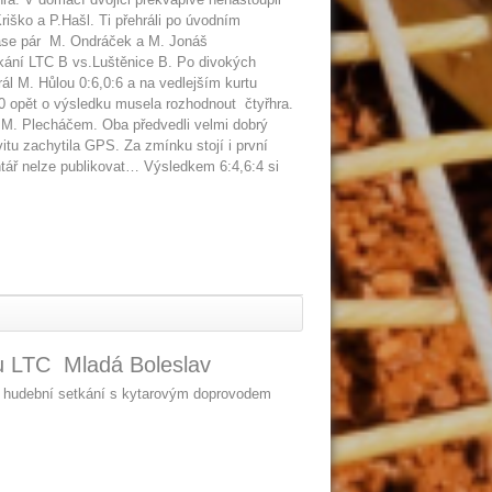
riško a P.Hašl. Ti přehráli po úvodním
se pár M. Ondráček a M. Jonáš
utkání LTC B vs.Luštěnice B. Po divokých
rál M. Hůlou 0:6,0:6 a na vedlejším kurtu
:0 opět o výsledku musela rozhodnout čtyřhra.
s M. Plecháčem. Oba předvedli velmi dobrý
tu zachytila GPS. Za zmínku stojí i první
tář nelze publikovat… Výsledkem 6:4,6:4 si
bu LTC Mladá Boleslav
ské hudební setkání s kytarovým doprovodem