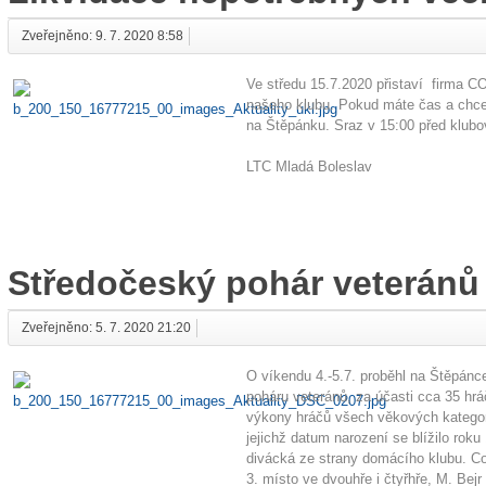
Zveřejněno: 9. 7. 2020 8:58
Ve středu 15.7.2020 přistaví firma 
našeho klubu. Pokud máte čas a chcete p
na Štěpánku. Sraz v 15:00 před klubo
LTC Mladá Boleslav
Středočeský pohár veteránů
Zveřejněno: 5. 7. 2020 21:20
O víkendu 4.-5.7. proběhl na Štěpánce
poháru veteránů, za účasti cca 35 hrá
výkony hráčů všech věkových kategorií
jejichž datum narození se blížilo roku
divácká ze strany domácího klubu. Co
3. místo ve dvouhře i čtyřhře, M. Bej