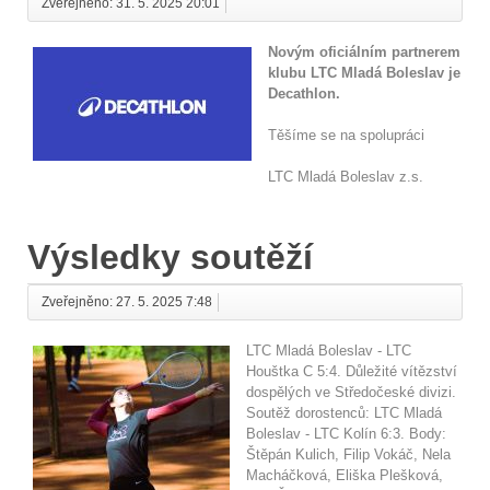
Zveřejněno: 31. 5. 2025 20:01
Novým oficiálním partnerem
klubu LTC Mladá Boleslav je
Decathlon.
Těšíme se na spolupráci
LTC Mladá Boleslav z.s.
Výsledky soutěží
Zveřejněno: 27. 5. 2025 7:48
LTC Mladá Boleslav - LTC
Houštka C 5:4. Důležité vítězství
dospělých ve Středočeské divizi.
Soutěž dorostenců: LTC Mladá
Boleslav - LTC Kolín 6:3. Body:
Štěpán Kulich, Filip Vokáč, Nela
Macháčková, Eliška Plešková,