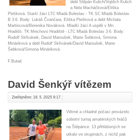
debl Štěpán Kulich/Vojtěch Kulich
a Nela Macháčková/Eliška
Plešková. Starší žáci LTC Mladá Boleslav - TK SC Mladá Boleslav
B 3:6. Body: Lukáš Čvančara, Eliška Plešková a debl Michala
Martincová/Berenika Nováková. Mladší žáci A uspěli v Mn.
Hradišti. TK Mnichovo Hradiště - LTC Mladá Boleslav 3:6. Body:
Rudolf Skřivánek, David Maroušek, Marie Šebková, Simona
Mináriková a debl Rudolf Skřivánek/David Maroušek, Marie
Šebková/Simona Mináriková.
F.Butaš
David Šenkýř vítězem
Zveřejněno: 18. 5. 2025 9:17
Větrné a chladné počasí provázelo
sobotní turnaj amatérských hráčů
na Štěpánce. 13 přihlášených se
utkalo ve skupinách, z nichž pak