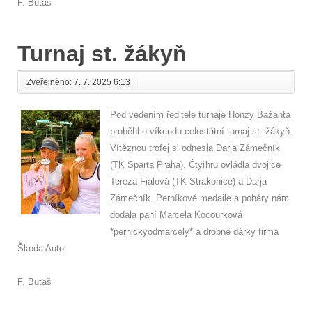
F. Butaš
Turnaj st. žákyň
Zveřejněno: 7. 7. 2025 6:13
Pod vedením ředitele turnaje Honzy Bažanta
proběhl o víkendu celostátní turnaj st. žákyň.
Vítěznou trofej si odnesla Darja Zámečník
(TK Sparta Praha). Čtyřhru ovládla dvojice
Tereza Fialová (TK Strakonice) a Darja
Zámečník. Perníkové medaile a poháry nám
dodala paní Marcela Kocourková
*pernickyodmarcely* a drobné dárky firma
Škoda Auto.
F. Butaš