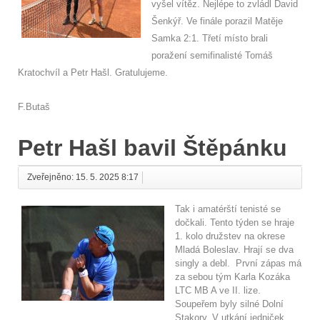
vyšel vítěz. Nejlépe to zvládl David
Šenkýř. Ve finále porazil Matěje
Samka 2:1. Třetí místo brali
poražení semifinalisté Tomáš
Kratochvíl a Petr Hašl. Gratulujeme.
F.Butaš
Petr Hašl bavil Štěpánku
Zveřejněno: 15. 5. 2025 8:17
Tak i amatérští tenisté se
dočkali. Tento týden se hraje
1. kolo družstev na okrese
Mladá Boleslav. Hrají se dva
singly a debl. První zápas má
za sebou tým Karla Kozáka
LTC MB A ve II. lize.
Soupeřem byly silné Dolní
Stakory. V utkání jedniček