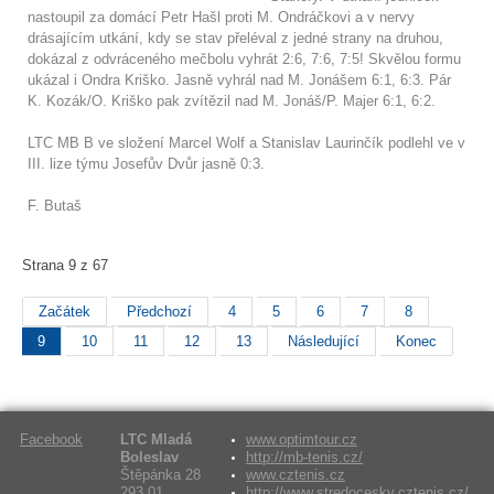
nastoupil za domácí Petr Hašl proti M. Ondráčkovi a v nervy
drásajícím utkání, kdy se stav přeléval z jedné strany na druhou,
dokázal z odvráceného mečbolu vyhrát 2:6, 7:6, 7:5! Skvělou formu
ukázal i Ondra Kriško. Jasně vyhrál nad M. Jonášem 6:1, 6:3. Pár
K. Kozák/O. Kriško pak zvítězil nad M. Jonáš/P. Majer 6:1, 6:2.
LTC MB B ve složení Marcel Wolf a Stanislav Laurinčík podlehl ve v
III. lize týmu Josefův Dvůr jasně 0:3.
F. Butaš
Strana 9 z 67
Začátek
Předchozí
4
5
6
7
8
9
10
11
12
13
Následující
Konec
Facebook
LTC Mladá
www.optimtour.cz
Boleslav
http://mb-tenis.cz/
Štěpánka 28
www.cztenis.cz
293 01,
http://www.stredocesky.cztenis.cz/