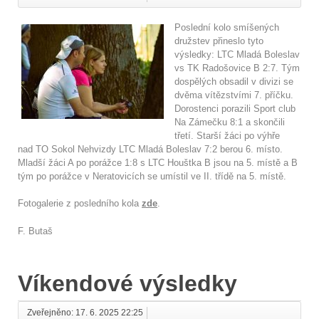
Poslední kolo smíšených
družstev přineslo tyto
výsledky: LTC Mladá Boleslav
vs TK Radošovice B 2:7. Tým
dospělých obsadil v divizi se
dvěma vítězstvími 7. příčku.
Dorostenci porazili Sport club
Na Zámečku 8:1 a skončili
třetí. Starší žáci po výhře
nad TO Sokol Nehvizdy LTC Mladá Boleslav 7:2 berou 6. místo.
Mladší žáci A po porážce 1:8 s LTC Houštka B jsou na 5. místě a B
tým po porážce v Neratovicích se umístil ve II. třídě na 5. místě.
Fotogalerie z posledního kola
zde
.
F. Butaš
Víkendové výsledky
Zveřejněno: 17. 6. 2025 22:25