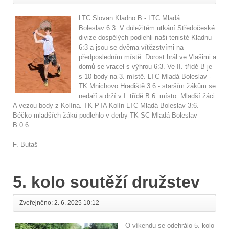
LTC Slovan Kladno B - LTC Mladá
Boleslav 6:3. V důležitém utkání Středočeské
divize dospělých podlehli naši tenisté Kladnu
6:3 a jsou se dvěma vítězstvími na
předposledním místě. Dorost hrál ve Vlašimi a
domů se vracel s výhrou 6:3. Ve II. třídě B je
s 10 body na 3. místě. LTC Mladá Boleslav -
TK Mnichovo Hradiště 3:6 - starším žákům se
nedaří a drží v I. třídě B 6. místo. Mladší žáci
A vezou body z Kolína. TK PTA Kolín LTC Mladá Boleslav 3:6.
Béčko mladších žáků podlehlo v derby TK SC Mladá Boleslav
B 0:6.
F. Butaš
5. kolo soutěží družstev
Zveřejněno: 2. 6. 2025 10:12
O víkendu se odehrálo 5. kolo