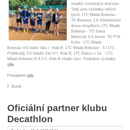
soutěží smíšených družstev.
Tady jsou výsledky našich
týmů: LTC Mladá Boleslav -
TK Benešov 1:8 Středočeská
divize dospělých, LTC Mladá
Boleslav - TO Sokol
Nehvizdy 4:5 dorost, TK PTA
Kolín - LTC Mladá
Boleslav 9:0 starší žáci I. třída B, LTC Mladá Boleslav - TJ LTC
Poděbrady 3:6 mladší žáci A I. třída B, LTC Bakov n.Jiz. - LTC
Mladá Boleslav B 4:2 II. třída B mladší žáci. Podrobné výsledky
zde
.
Fotogalerie
zde
.
F. Butaš
Oficiální partner klubu
Decathlon