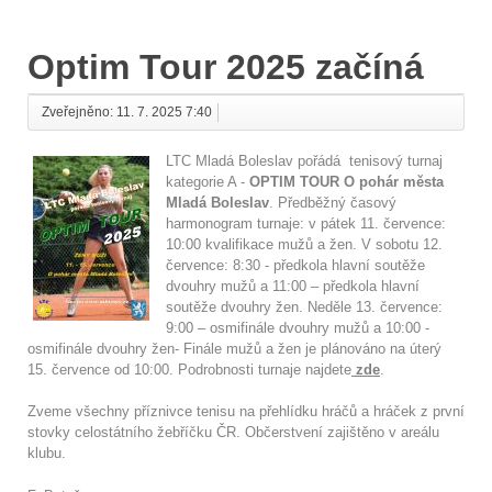
Optim Tour 2025 začíná
Zveřejněno: 11. 7. 2025 7:40
LTC Mladá Boleslav pořádá tenisový turnaj
kategorie A -
OPTIM TOUR O pohár města
Mladá Boleslav
. Předběžný časový
harmonogram turnaje: v pátek 11. července:
10:00 kvalifikace mužů a žen. V sobotu 12.
července: 8:30 - předkola hlavní soutěže
dvouhry mužů a 11:00 – předkola hlavní
soutěže dvouhry žen. Neděle 13. července:
9:00 – osmifinále dvouhry mužů a 10:00 -
osmifinále dvouhry žen- Finále mužů a žen je plánováno na úterý
15. července od 10:00. Podrobnosti turnaje najdete
zde
.
Zveme všechny příznivce tenisu na přehlídku hráčů a hráček z první
stovky celostátního žebříčku ČR. Občerstvení zajištěno v areálu
klubu.