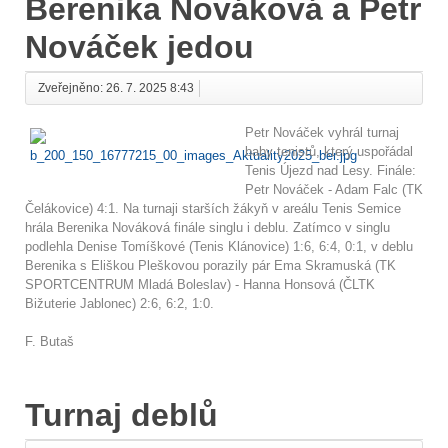
Berenika Nováková a Petr
Nováček jedou
Zveřejněno: 26. 7. 2025 8:43
Petr Nováček vyhrál turnaj
baby tenistů, který uspořádal
Tenis Újezd nad Lesy. Finále:
Petr Nováček - Adam Falc (TK
Čelákovice) 4:1. Na turnaji starších žákyň v areálu Tenis Semice
hrála Berenika Nováková finále singlu i deblu. Zatímco v singlu
podlehla Denise Tomíškové (Tenis Klánovice) 1:6, 6:4, 0:1, v deblu
Berenika s Eliškou Pleškovou porazily pár Ema Skramuská (TK
SPORTCENTRUM Mladá Boleslav) - Hanna Honsová (ČLTK
Bižuterie Jablonec) 2:6, 6:2, 1:0.
F. Butaš
Turnaj deblů