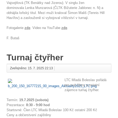
Vajsejtlová (TK Benátky nad Jizerou). V singlu žen
dominovala Lenka Munzarová (ČLTK Bižuterie Jablonec n. N) a
obhájila loňský titul. Mezi muži kraloval Šimon Mališ (Tennis Hill
Havířov) a zaslouženě si vybojoval vítězství v turnaji.
Fotogalerie
zde
. Video na YouTube
zde
.
F. Butaš
Turnaj čtyřher
Zveřejněno: 15. 7. 2025 22:13
LTC Mladá Boleslav pořádá
pro své členy a ostatní
zájemce turnaj čtyřher.
Termín:
19.7.2025 (sobota)
Prezentace:
8:30 - 9:00 hod
Startovné: Člen LTC Mladá Boleslav 100 Kč ostatní 200 Kč
Ceny a občerstvení zajištěny