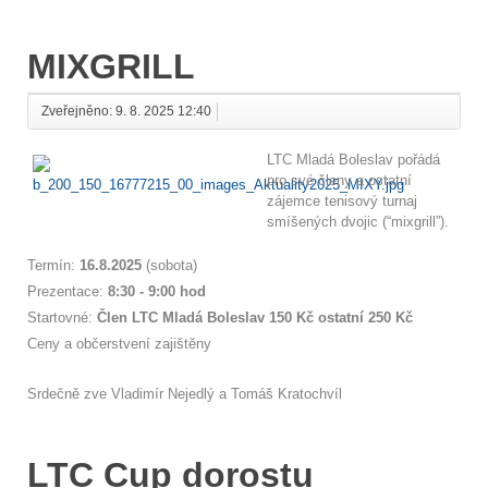
MIXGRILL
Zveřejněno: 9. 8. 2025 12:40
LTC Mladá Boleslav pořádá
pro své členy a ostatní
zájemce tenisový turnaj
smíšených dvojic (“mixgrill”).
Termín:
16.8.2025
(sobota)
Prezentace:
8:30 - 9:00 hod
Startovné:
Člen LTC Mladá Boleslav 150 Kč ostatní 250 Kč
Ceny a občerstvení zajištěny
Srdečně zve Vladimír Nejedlý a Tomáš Kratochvíl
LTC Cup dorostu