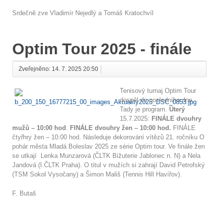
Srdečně zve Vladimír Nejedlý a Tomáš Kratochvíl
Optim Tour 2025 - finále
Zveřejněno: 14. 7. 2025 20:50
Tenisový turnaj Optim Tour
dospěl do posledního dne.
Tady je program.
Úterý
15.7.2025:
FINÁLE dvouhry
mužů – 10:00 hod
.
FINÁLE dvouhry žen – 10:00 hod.
FINÁLE
čtyřhry žen – 10:00 hod. Následuje dekorování vítězů 21. ročníku O
pohár města Mladá Boleslav 2025 ze série Optim tour. Ve finále žen
se utkají Lenka Munzarová (ČLTK Bižuterie Jablonec n. N) a Nela
Jandová (I.ČLTK Praha). O titul v mužích si zahrají David Petrofský
(TSM Sokol Vysočany) a Šimon Mališ (Tennis Hill Havířov).
F. Butaš