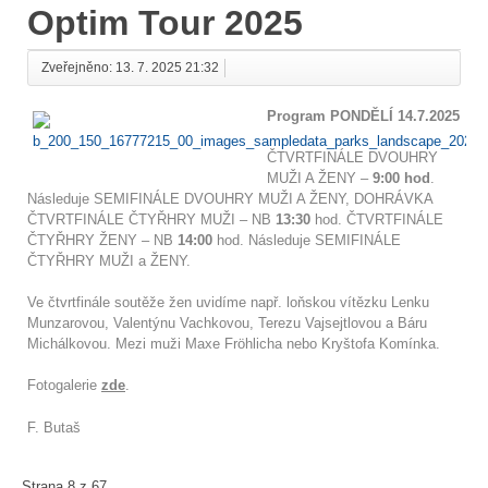
Optim Tour 2025
Zveřejněno: 13. 7. 2025 21:32
Program PONDĚLÍ 14.7.2025
ČTVRTFINÁLE DVOUHRY
MUŽI A ŽENY –
9:00 hod
.
Následuje SEMIFINÁLE DVOUHRY MUŽI A ŽENY, DOHRÁVKA
ČTVRTFINÁLE ČTYŘHRY MUŽI – NB
13:30
hod. ČTVRTFINÁLE
ČTYŘHRY ŽENY – NB
14:00
hod. Následuje SEMIFINÁLE
ČTYŘHRY MUŽI a ŽENY.
Ve čtvrtfinále soutěže žen uvidíme např. loňskou vítězku Lenku
Munzarovou, Valentýnu Vachkovou, Terezu Vajsejtlovou a Báru
Michálkovou. Mezi muži Maxe Fröhlicha nebo Kryštofa Komínka.
Fotogalerie
zde
.
F. Butaš
Strana 8 z 67