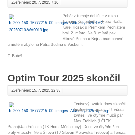
Zveřejněno: 20. 7. 2025 7:10
Pohár z turnaje deblů je v rukou
Tomáše Kratochvíla a Petra Hašla.
Karel Kozák s Přemkem Pechlátem
brali 2. místo. Na 3. místě pak
Mírové Pecha a Bejr a bramborové
umístění zbylo na Petra Budína s Vaškem.
F. Butaš
Optim Tour 2025 skončil
Zveřejněno: 15. 7. 2025 22:38
Tenisový svátek dnes skončil
finálovými zápasy. Již včera
zvítězil ve čtyřhře mužů pár
Max Fröhlich (I.ČLTK
Praha)/Jan Fröhlich (TK Horní Měcholupy). Dnes ve čtyřhře žen
braly vítězství Nela Šílová (TJ Slovan Moravská Třebová) a Tereza