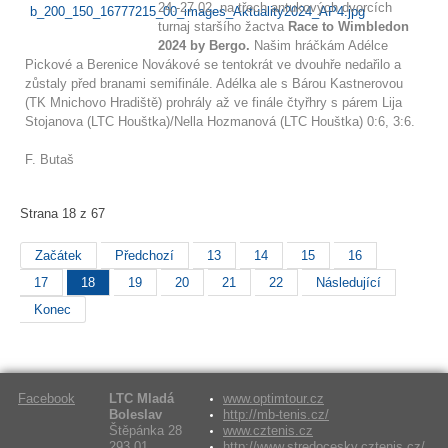
24.-27.02. na třech antukových dvorcích
turnaj staršího žactva
Race to Wimbledon
2024 by Bergo.
Našim hráčkám Adélce
Pickové a Berenice Novákové se tentokrát ve dvouhře nedařilo a
zůstaly před branami semifinále. Adélka ale s Bárou Kastnerovou
(TK Mnichovo Hradiště) prohrály až ve finále čtyřhry s párem Lija
Stojanova (LTC Houštka)/Nella Hozmanová (LTC Houštka) 0:6, 3:6.
F. Butaš
Strana 18 z 67
Začátek
Předchozí
13
14
15
16
17
18
19
20
21
22
Následující
Konec
Facebook
LTC Mladá
www.optimtour.cz
Boleslav
http://mb-tenis.cz/
Štěpánka 28
www.cztenis.cz
293 01,
http://www.stredocesky.cztenis.cz/