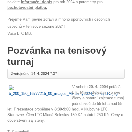
najdete
Informační dopis
pro rok 2024 a parametry pro
bezhotovostní platbu.
Přejeme Vám pevné zdraví a mnoho sportovních i osobních
úspěchů v tenisové sezóně 2024!
Vaše LTC MB.
Pozvánka na tenisový
turnaj
Zveřejněno: 14. 4. 2024 7:37
V sobotu
20. 4. 2004
pořádá
LTC Mladá Boleslav pro své
členy a ostatní zájemce turnaj
jednotlivců do 55 let a nad 55
let. Prezentace proběhne v
8:30-9:00 hod
. v klubovně LTC.
Startovné: Člen LTC Mladá Boleslav 150 Kč ostatní 250 Kč. Ceny a
občerstvení zajištěny.
T. Kratochvíl