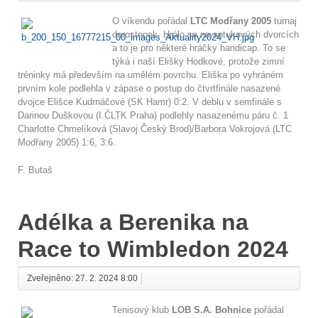
O víkendu pořádal
LTC Modřany 2005
turnaj
dorostenek. Hrálo se na antukových dvorcích
a to je pro některé hráčky handicap. To se
týká i naší Elišky Hodkové, protože zimní
tréninky má především na umělém povrchu. Eliška po vyhráném
prvním kole podlehla v zápase o postup do čtvrtfinále nasazené
dvojce Elišce Kudrnáčové (SK Hamr) 0:2. V deblu v semfinále s
Darinou Duškovou (I.ČLTK Praha) podlehly nasazenému páru č. 1
Charlotte Chmelíková (Slavoj Český Brod)/Barbora Vokrojová (LTC
Modřany 2005) 1:6, 3:6.
F. Butaš
Adélka a Berenika na
Race to Wimbledon 2024
Zveřejněno: 27. 2. 2024 8:00
Tenisový klub
LOB S.A. Bohnice
pořádal