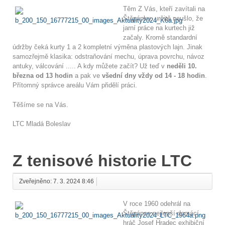
Těm Z Vás, kteří zavítali na
Štěpánku, určitě neušlo, že
jarní práce na kurtech již
začaly. Kromě standardní
údržby čeká kurty 1 a 2 kompletní výměna plastových lajn. Jinak
samozřejmě klasika: odstraňování mechu, úprava povrchu, návoz
antuky, válcování ..... A kdy můžete začít? Už teď v
neděli 10.
března od 13 hodin
a pak ve
všední dny vždy od 14 - 18 hodin
.
Přítomný správce areálu Vám přidělí práci.
Těšíme se na Vás.
LTC Mladá Boleslav
Z tenisové historie LTC
Zveřejněno: 7. 3. 2024 8:46
V roce 1960 odehrál na
Štěpánce nejlepší domácí
hráč Josef Hradec exhibiční