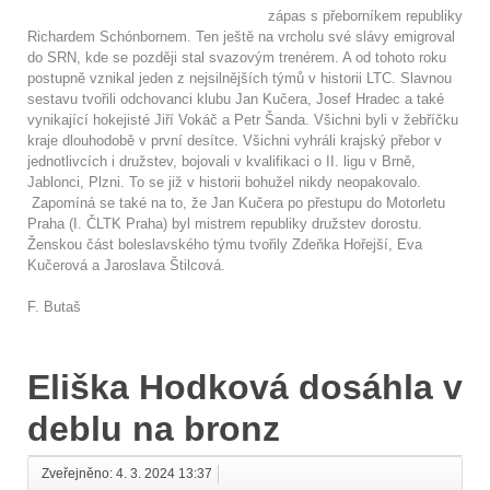
zápas s přeborníkem republiky
Richardem Schónbornem. Ten ještě na vrcholu své slávy emigroval
do SRN, kde se později stal svazovým trenérem. A od tohoto roku
postupně vznikal jeden z nejsilnějších týmů v historii LTC. Slavnou
sestavu tvořili odchovanci klubu Jan Kučera, Josef Hradec a také
vynikající hokejisté Jiří Vokáč a Petr Šanda. Všichni byli v žebříčku
kraje dlouhodobě v první desítce. Všichni vyhráli krajský přebor v
jednotlivcích i družstev, bojovali v kvalifikaci o II. ligu v Brně,
Jablonci, Plzni. To se již v historii bohužel nikdy neopakovalo.
Zapomíná se také na to, že Jan Kučera po přestupu do Motorletu
Praha (I. ČLTK Praha) byl mistrem republiky družstev dorostu.
Ženskou část boleslavského týmu tvořily Zdeňka Hořejší, Eva
Kučerová a Jaroslava Štilcová.
F. Butaš
Eliška Hodková dosáhla v
deblu na bronz
Zveřejněno: 4. 3. 2024 13:37