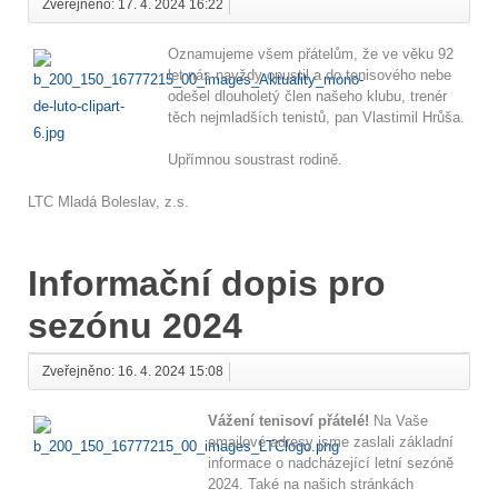
Zveřejněno: 17. 4. 2024 16:22
Oznamujeme všem přátelům, že ve věku 92
let nás navždy opustil a do tenisového nebe
odešel dlouholetý člen našeho klubu, trenér
těch nejmladších tenistů, pan Vlastimil Hrůša.
Upřímnou soustrast rodině.
LTC Mladá Boleslav, z.s.
Informační dopis pro
sezónu 2024
Zveřejněno: 16. 4. 2024 15:08
Vážení tenisoví přátelé!
Na Vaše
emailové adresy jsme zaslali základní
informace o nadcházející letní sezóně
2024. Také na našich stránkách