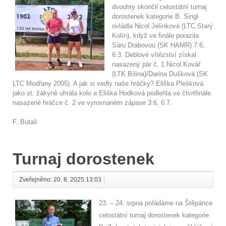
dvouhry skončil celostátní turnaj
dorostenek kategorie B. Singl
ovládla Nicol Jelínková (LTC Starý
Kolín), když ve finále porazila
Sáru Drábovou (SK HAMR) 7:6,
6:3. Deblové vítězství získal
nasazený pár č. 1 Nicol Kovář
(LTK Bílina)/Darina Dušková (SK
LTC Modřany 2005). A jak si vedly naše hráčky? Eliška Plešková
jako st. žákyně uhrála kolo a Eliška Hodková podlehla ve čtvrtfinále
nasazené hráčce č. 2 ve vyrovnaném zápase 3:6, 6:7.
F. Butaš
Turnaj dorostenek
Zveřejněno: 20. 8. 2025 13:03
23. – 24. srpna pořádáme na Štěpánce
celostátní turnaj dorostenek kategorie