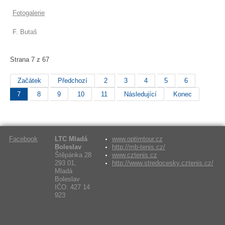
Fotogalerie
F. Butaš
Strana 7 z 67
Začátek
Předchozí
2
3
4
5
6
7
8
9
10
11
Následující
Konec
Facebook
LTC Mladá
www.optimtour.cz
Boleslav
http://mb-tenis.cz/
Štěpánka 28
www.cztenis.cz
293 01,
http://www.stredocesky.cztenis.cz/
Mladá
Boleslav
IČO: 427 14
923