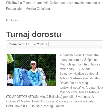
Cihlářová a Tomáš Kratochvíl. Celkem se prezentovalo osm dvojic.
Fotogalerie
- Monika Cihlářová.
F. Butaš
Turnaj dorostu
Zveřejněno: 12. 8. 2025 8:39
V pondělí skončil celostátní
turnaj dorostu na Štěpánce.
Mezi chlapci byli tři chlapci a
čtyři dívky LTC Mladá
Boleslav. Nejdále se dostal
Tobiáš Martínek (semifinále).
Děvčatům se v singlu
tentokrát nedařilo. Ale pár Nela
Macháčková/Tereza Říhová
(TK SPORTCENTRUM Mladá Boleslav) prohrál až ve finále. A
vítězové? Martin Holub (TK Kvasiny) v singlu chlapců a Adéla
Petržílková (LTC Houštka) v singlu dívek.