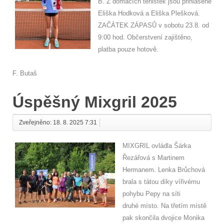
B. Z domácích tenistek jsou přihlášené
Eliška Hodková a Eliška Plešková.
ZAČÁTEK ZÁPASŮ v sobotu 23.8. od
9:00 hod. Občerstvení zajištěno,
platba pouze hotově.
F. Butaš
Úspěšný Mixgril 2025
Zveřejněno: 18. 8. 2025 7:31
MIXGRIL ovládla Šárka
Řezářová s Martinem
Hermanem. Lenka Brůchová
brala s tátou díky vířivému
pohybu Pepy na síti
druhé místo. Na třetím místě
pak skončila dvojice Monika