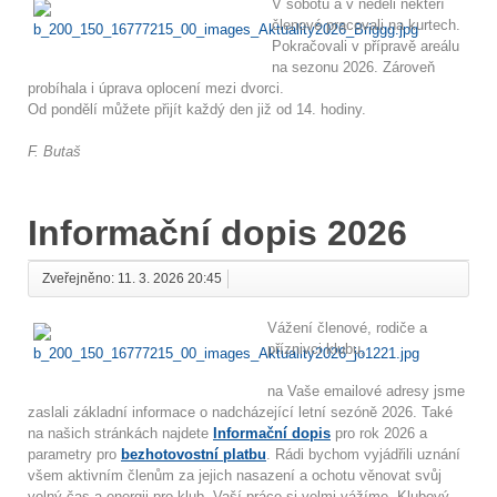
V sobotu a v neděli někteří
členové pracovali na kurtech.
Pokračovali v přípravě areálu
na sezonu 2026. Zároveň
probíhala i úprava oplocení mezi dvorci.
Od pondělí můžete přijít každý den již od 14. hodiny.
F. Butaš
Informační dopis 2026
Zveřejněno: 11. 3. 2026 20:45
Vážení členové, rodiče a
příznivci klubu,
na Vaše emailové adresy jsme
zaslali základní informace o nadcházející letní sezóně 2026. Také
na našich stránkách najdete
Informační dopis
pro rok 2026 a
parametry pro
bezhotovostní platbu
. Rádi bychom vyjádřili uznání
všem aktivním členům za jejich nasazení a ochotu věnovat svůj
volný čas a energii pro klub. Vaší práce si velmi vážíme. Klubový