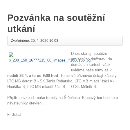
Pozvánka na soutěžní
utkání
Zveřejněno: 25. 4. 2026 10:03
Dnes startují soutěže
smíšených družstev. Na
domácích kurtech však
uvidíme naše týmy až v
neděli 26.4. a to od 9:00 hod
. Tenisové příznivce čekají zápasy:
LTC MB dorost B - SK Tenis Rohatsko, LTC MB mladší žáci A -
Houštka B, LTC MB mladší žáci B - TO Sk Mělník B.
Přijďte povzbudit naše tenisty na Štěpánku. Klubový bar bude pro
návštěvníky otevřen .
F. Butaš