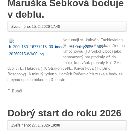
Maruška Šebková boduje
v deblu.
Zveřejněno: 15. 2. 2026 17:40
Na turnaji st. žákyň v Tachlovicích
(Praha-západ) se Maruška s Anetou
Kmochovou (TJ Sokol Liboc) jako
nenasazený pár prodraly až do
finále, kde však prohrály 5:7, 2:6 s
dvojicí E. Hakrová (TK Strakonice)/E. Křivánková (TK Brno
Bosonohy). A minulý týden v Horních Počernicích získala body se
stejnou spoluhráčkou za 3. místo.
F. Butaš
Dobrý start do roku 2026
Zveřejněno: 27. 1. 2026 19:08