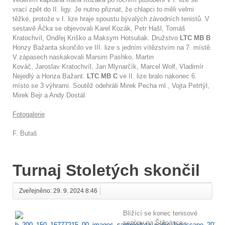
vrací zpět do II. ligy. Je nutno přiznat, že chlapci to měli velmi
těžké, protože v I. lize hraje spoustu bývalých závodních tenistů. V
sestavě Áčka se objevovali Karel Kozák, Petr Hašl, Tomáš
Kratochvíl, Ondřej Kriško a Maksym Hotsuliak. Družstvo
LTC MB B
Honzy Bažanta skončilo ve III. lize s jedním vítězstvím na 7. místě.
V zápasech naskakovali Marsim Pashko, Martin
Kováč, Jaroslav Kratochvíl, Jan Mlynarčík, Marcel Wolf, Vladimír
Nejedlý a Honza Bažant.
LTC MB C
ve II. lize
bralo nakonec 6.
místo se 3 výhrami. Soutěž odehráli Mirek Pecha ml., Vojta Petrtýl,
Mirek Bejr a Andy Dostál.
Fotogalerie
F. Butaš
Turnaj Stoletých skončil
Zveřejněno: 29. 9. 2024 8:46
Blížící se konec tenisové
sezóny na Štěpánce