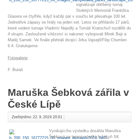
signalizuje oblíbený turnaj
Stoletých Memoriál Františka
Glasera ve čtyřhře, když každý pár v součtu let přesahuje 100 let.
Jednotlivé zápasy se hrály na jeden set. Letos se přihlásilo 17 párů,
které vedení turnaje Vladimír Nejedlý a Tomáš Kratochvíl rozdělili do
4 skupin. Zasloužené vítězství si nakonec vybojovali Mirek Bejr a
Matěj Samek. Ve finále přehráli dvojici Jirka Vajsejtl/Filip Chumlen
6:4. Gratulujeme.
Fotogalerie
F. Butaš
Maruška Šebková zářila v
České Lípě
Zveřejněno: 22. 9. 2024 20:01
Vynikajícího výsledku dosáhla Maruška
Šebková na turnaji mladších žákyň SK