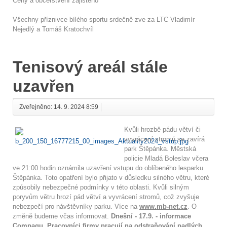
Ceny a občerstvení zajištěno
Všechny příznivce bílého sportu srdečně zve za LTC Vladimír
Nejedlý a Tomáš Kratochvíl
Tenisový areál stále
uzavřen
Zveřejněno: 14. 9. 2024 8:59
Kvůli hrozbě pádu větví či
vyvrácení stromů se zavírá
park Štěpánka. Městská
policie Mladá Boleslav včera
ve 21:00 hodin oznámila uzavření vstupu do oblíbeného lesparku
Štěpánka. Toto opatření bylo přijato v důsledku silného větru, které
způsobily nebezpečné podmínky v této oblasti. Kvůli silným
poryvům větru hrozí pád větví a vyvrácení stromů, což zvyšuje
nebezpečí pro návštěvníky parku. Více na
www.mb-net.cz
. O
změně budeme včas informovat.
Dnešní - 17.9. - informace
Compaqu. Pracovníci firmy pracují na odstraňování padlých