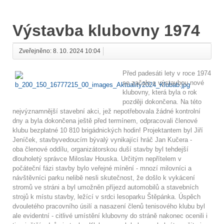
Výstavba klubovny 1974
Zveřejněno: 8. 10. 2024 10:04
Před padesáti lety v roce 1974
se začalo s výstavbou nové
klubovny, která byla o rok
později dokončena. Na této
nejvýznamnější stavební akci, jež nepotřebovala žádné kontrolní
dny a byla dokončena ještě před termínem, odpracovali členové
klubu bezplatné 10 810 brigádnických hodin! Projektantem byl Jiří
Jeníček, stavbyvedoucím bývalý vynikající hráč Jan Kučera -
oba členové oddílu, organizátorskou duší stavby byl tehdejší
dlouholetý správce Miloslav Houska.
Určitým nepřítelem v
počáteční fázi stavby bylo veřejné mínění - mnozí milovníci a
návštěvníci parku nelibě nesli skutečnost, že došlo k vykácení
stromů ve stráni a byl umožněn příjezd automobilů a stavebních
strojů k místu stavby, ležící v srdci lesoparku Štěpánka. Úspěch
dvouletého pracovního úsilí a nasazení členů tenisového klubu byl
ale
evidentní - citlivé umístění klubovny do stráně nakonec ocenili i