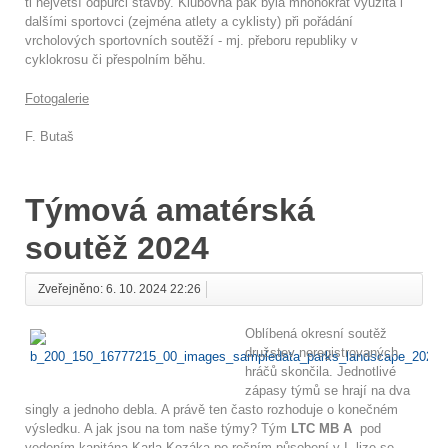
ti největší odpůrci stavby. Klubovna pak byla mnohokrát využita i
dalšími sportovci (zejména atlety a cyklisty) při pořádání
vrcholových sportovních soutěží - mj. přeboru republiky v
cyklokrosu či přespolním běhu.
Fotogalerie
F. Butaš
Týmová amatérská
soutěž 2024
Zveřejněno: 6. 10. 2024 22:26
Oblíbená okresní soutěž
družstev neregistrovaných
hráčů skončila. Jednotlivé
zápasy týmů se hrají na dva
singly a jednoho debla. A právě ten často rozhoduje o konečném
výsledku. A jak jsou na tom naše týmy? Tým
LTC MB A
pod
vedením kapitána Karla Kozáka po ročním působení v I. lize se