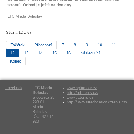
stromů. Odhad je ještě na dva dny.
LTC Mladá Boleslav
Strana 12 z 67
Začátek
Předchozí
7
8
9
10
11
12
13
14
15
16
Následující
Konec
Facebook
LTC Mladá
www.optimtour.cz
Boleslav
http://mb-tenis.cz/
Štěpánka 28
www.cztenis.cz
293 01,
http://www.stredocesky.cztenis.cz/
Mladá
Boleslav
IČO: 427 14
923