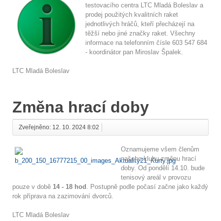
testovacího centra LTC Mladá Boleslav a
prodej použitých kvalitních raket
jednotlivých hráčů,
kteří přecházejí na
těžší nebo jiné značky raket.
Všechny
informace na telefonním čísle 603 547 684
- koordinátor pan Miroslav Špalek.
LTC Mladá Boleslav
Změna hrací doby
Zveřejněno: 12. 10. 2024 8:02
Oznamujeme všem členům
našeho klubu změnu hrací
doby. Od pondělí 14.10. bude
tenisový areál v provozu
pouze v době
14 - 18 hod
. Postupně podle počasí začne jako každý
rok příprava na zazimování dvorců.
LTC Mladá Boleslav