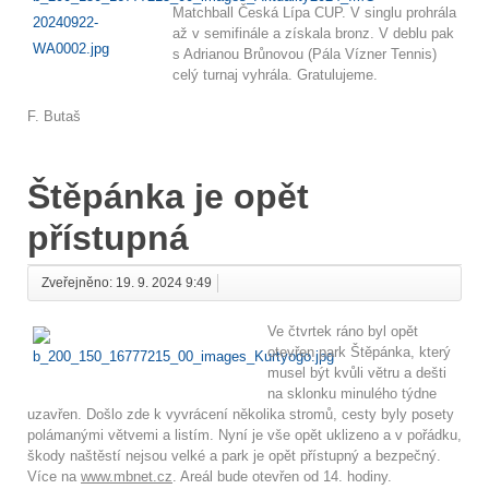
Matchball Česká Lípa CUP. V singlu prohrála
až v semifinále a získala bronz. V deblu pak
s Adrianou Brůnovou (Pála Vízner Tennis)
celý turnaj vyhrála. Gratulujeme.
F. Butaš
Štěpánka je opět
přístupná
Zveřejněno: 19. 9. 2024 9:49
Ve čtvrtek ráno byl opět
otevřen park Štěpánka, který
musel být kvůli větru a dešti
na sklonku minulého týdne
uzavřen. Došlo zde k vyvrácení několika stromů, cesty byly posety
polámanými větvemi a listím. Nyní je vše opět uklizeno a v pořádku,
škody naštěstí nejsou velké a park je opět přístupný a bezpečný.
Více na
www.mbnet.cz
. Areál bude otevřen od 14. hodiny.